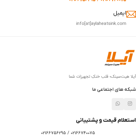
ایمیل
info[at]aylaheatsink.com
آیلا هیت‌سینک؛ قلب خنکِ تجهیزات شما
شبکه های اجتماعی ما
استعلام قیمت و پشتیبانی
02166740075 / 02166756295