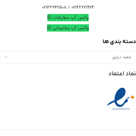
02166721924 / 02166742508
واتس آپ سفارشات
واتس آپ پشتیبانی
دسته بندی ها
نماد اعتماد