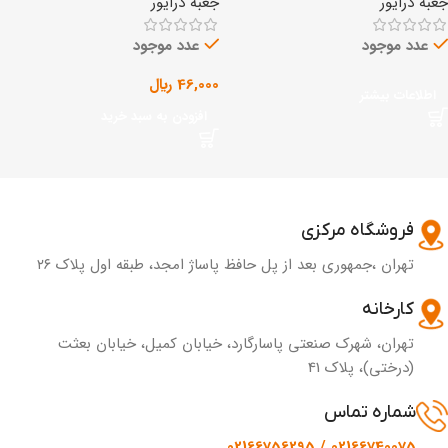
جعبه درایور
جعبه درایور
عدد موجود
عدد موجود
46,000
﷼
اطلاعات بیشتر
افزودن به سبد خرید
فروشگاه مرکزی
تهران ،جمهوری بعد از پل حافظ پاساژ امجد، طبقه اول پلاک ۲۶
کارخانه
تهران، شهرک صنعتی پاسارگارد، خیابان کمیل، خیابان بعثت
(درختی)، پلاک 41
شماره تماس
02166740075 / 02166756295