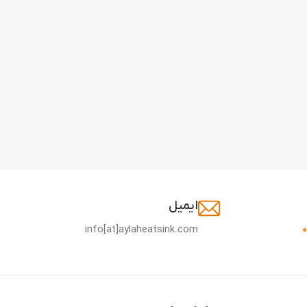
ایمیل
info[at]aylaheatsink.com