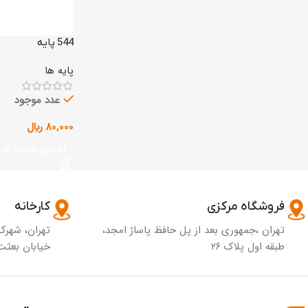
544 پایه
پایه ها
عدد موجود
80,000
﷼
افزودن به سبد خری
فروشگاه مرکزی
کارخانه
تهران ،جمهوری بعد از پل حافظ پاساژ امجد،
تهران، شهرک
طبقه اول پلاک ۲۶
خیابان بعثت 