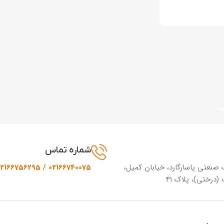
د
شماره تماس
 صنعتی پاسارگارد، خیابان کمیل،
02166740075 / 02166756295
(درختی)، پلاک 41