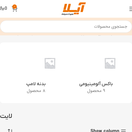
0
0
﷼
خانه
محصولات برچسب خورده “لایت”
نمایش 1–12 از 95 نتیجه
باکس آلومینیومی
بدنه لامپ
9 محصول
8 محصول
لایت
Show column