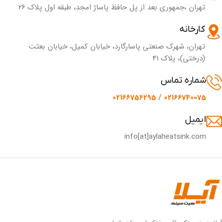
تهران ،جمهوری بعد از پل حافظ پاساژ امجد، طبقه اول پلاک ۲۶
کارخانه
تهران، شهرک صنعتی پاسارگارد، خیابان کمیل، خیابان بعثت
(درختی)، پلاک 41
شماره تماس
02166740075 / 02166756295
ایمیل
info[at]aylaheatsink.com