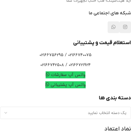
آیلا هیت‌سینک؛ قلب خنکِ تجهیزات شما
شبکه های اجتماعی ما
استعلام قیمت و پشتیبانی
02166740075 / 02166756295
02166721924 / 02166742508
واتس آپ سفارشات
واتس آپ پشتیبانی
دسته بندی ها
نماد اعتماد