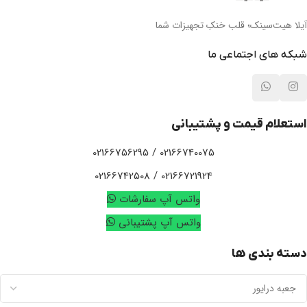
آیلا هیت‌سینک؛ قلب خنکِ تجهیزات شما
شبکه های اجتماعی ما
استعلام قیمت و پشتیبانی
02166740075 / 02166756295
02166721924 / 02166742508
واتس آپ سفارشات
واتس آپ پشتیبانی
دسته بندی ها