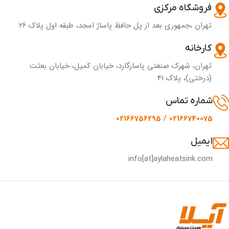
فروشگاه مرکزی
تهران ،جمهوری بعد از پل حافظ پاساژ امجد، طبقه اول پلاک ۲۶
کارخانه
تهران، شهرک صنعتی پاسارگارد، خیابان کمیل، خیابان بعثت
(درختی)، پلاک 41
شماره تماس
02166740075 / 02166756295
ایمیل
info[at]aylaheatsink.com