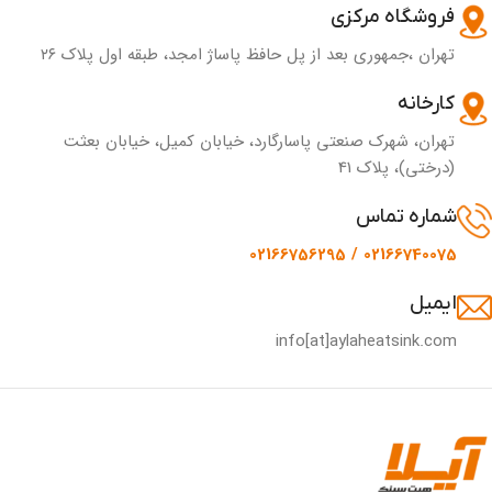
فروشگاه مرکزی
تهران ،جمهوری بعد از پل حافظ پاساژ امجد، طبقه اول پلاک ۲۶
کارخانه
تهران، شهرک صنعتی پاسارگارد، خیابان کمیل، خیابان بعثت
(درختی)، پلاک 41
شماره تماس
02166740075 / 02166756295
ایمیل
info[at]aylaheatsink.com