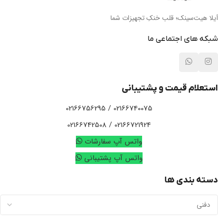
آیلا هیت‌سینک؛ قلب خنکِ تجهیزات شما
شبکه های اجتماعی ما
استعلام قیمت و پشتیبانی
02166740075 / 02166756295
02166721924 / 02166742508
واتس آپ سفارشات
واتس آپ پشتیبانی
دسته بندی ها