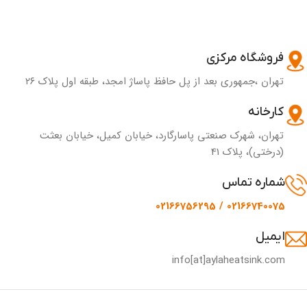
فروشگاه مرکزی
تهران ،جمهوری بعد از پل حافظ پاساژ امجد، طبقه اول پلاک ۲۶
کارخانه
تهران، شهرک صنعتی پاسارگارد، خیابان کمیل، خیابان بعثت
(درختی)، پلاک 41
شماره تماس
02166740075 / 02166756295
ایمیل
info[at]aylaheatsink.com