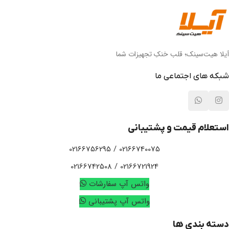
آیلا هیت‌سینک؛ قلب خنکِ تجهیزات شما
شبکه های اجتماعی ما
استعلام قیمت و پشتیبانی
02166740075 / 02166756295
02166721924 / 02166742508
واتس آپ سفارشات
واتس آپ پشتیبانی
دسته بندی ها