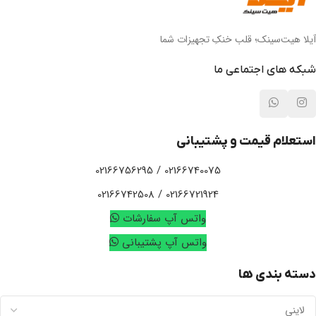
آیلا هیت‌سینک؛ قلب خنکِ تجهیزات شما
شبکه های اجتماعی ما
استعلام قیمت و پشتیبانی
02166740075 / 02166756295
02166721924 / 02166742508
واتس آپ سفارشات
واتس آپ پشتیبانی
دسته بندی ها