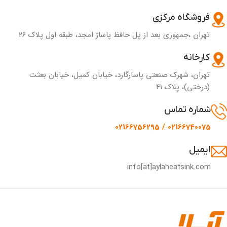
فروشگاه مرکزی
تهران ،جمهوری بعد از پل حافظ پاساژ امجد، طبقه اول پلاک ۲۶
کارخانه
تهران، شهرک صنعتی پاسارگارد، خیابان کمیل، خیابان بعثت
(درختی)، پلاک 41
شماره تماس
02166740075 / 02166756295
ایمیل
info[at]aylaheatsink.com