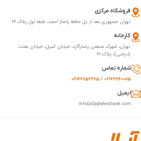
فروشگاه مرکزی
تهران ،جمهوری بعد از پل حافظ پاساژ امجد، طبقه اول پلاک ۲۶
کارخانه
تهران، شهرک صنعتی پاسارگارد، خیابان کمیل، خیابان بعثت
(درختی)، پلاک 41
شماره تماس
02166740075 / 02166756295
ایمیل
info[at]aylaheatsink.com