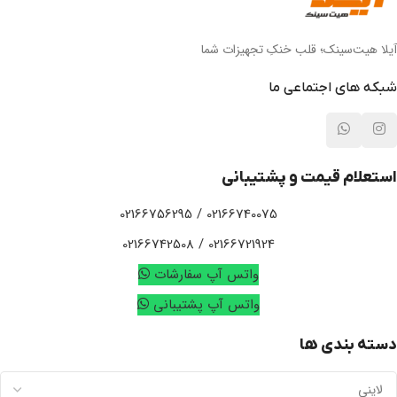
آیلا هیت‌سینک؛ قلب خنکِ تجهیزات شما
شبکه های اجتماعی ما
استعلام قیمت و پشتیبانی
02166740075 / 02166756295
02166721924 / 02166742508
واتس آپ سفارشات
واتس آپ پشتیبانی
دسته بندی ها