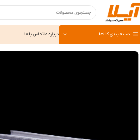
دسته بندی کالاها
درباره ما
تماس با ما
خانه
لاینی
لاینی HS 315