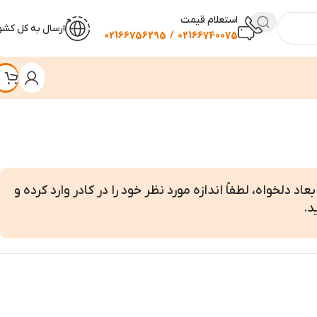
استعلام قیمت
ارسال به کل کشو
02166740075 / 02166756295
اد دلخواه، لطفاً اندازه مورد نظر خود را در کادر وارد کرده و
د.