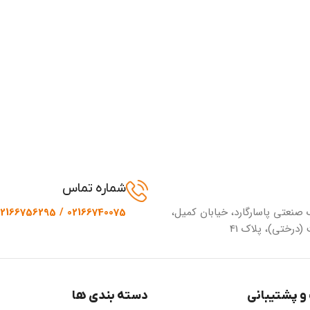
شماره تماس
 صنعتی پاسارگارد، خیابان کمیل،
02166740075 / 02166756295
(درختی)، پلاک 41
و پشتیبانی
دسته بندی ها