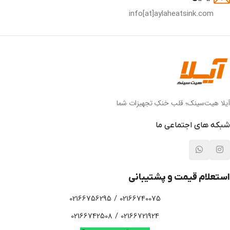
info[at]aylaheatsink.com
آیلا هیت‌سینک؛ قلب خنکِ تجهیزات شما
شبکه های اجتماعی ما
استعلام قیمت و پشتیبانی
02166740075 / 02166756295
02166721924 / 02166742508