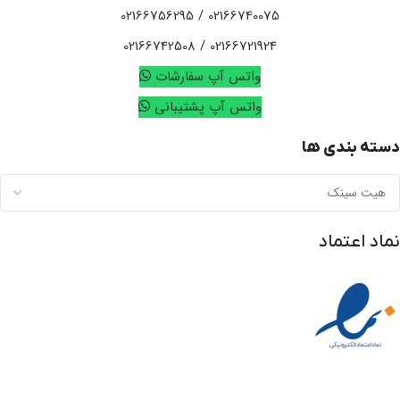
02166740075 / 02166756295
02166721924 / 02166742508
واتس آپ سفارشات
واتس آپ پشتیبانی
دسته بندی ها
نماد اعتماد