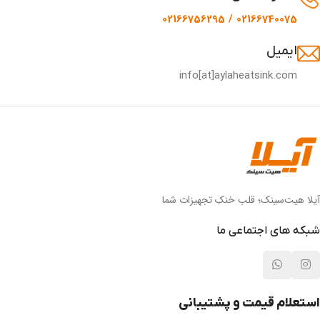
02166740075 / 02166756295
ایمیل
info[at]aylaheatsink.com
آیلا هیت‌سینک؛ قلب خنکِ تجهیزات شما
شبکه های اجتماعی ما
استعلام قیمت و پشتیبانی