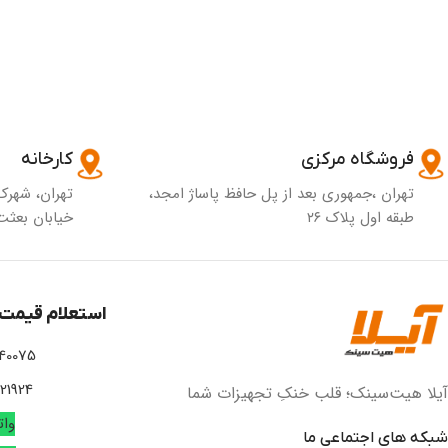
فروشگاه مرکزی
کارخانه
تهران ،جمهوری بعد از پل حافظ پاساژ امجد،
تهران، شهرک
طبقه اول پلاک ۲۶
خیابان بعثت 
استعلام قیمت 
 02166756295
02166742508
آیلا هیت‌سینک؛ قلب خنکِ تجهیزات شما
وا
شبکه های اجتماعی ما