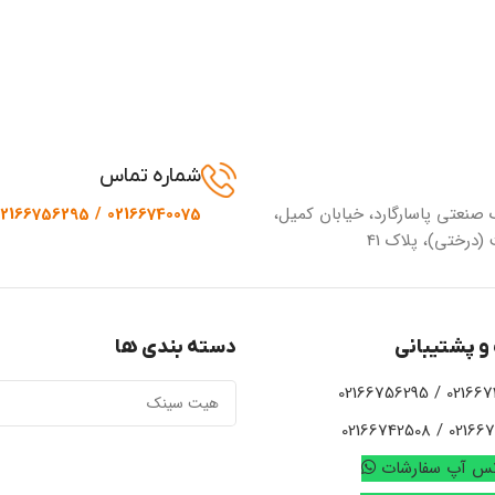
شماره تماس
 صنعتی پاسارگارد، خیابان کمیل،
02166740075 / 02166756295
(درختی)، پلاک 41
و پشتیبانی
دسته بندی ها
02166740075 /
02166721924 / 
تس آپ سفارشات