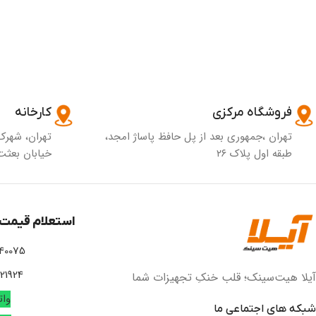
فروشگاه مرکزی
کارخانه
تهران ،جمهوری بعد از پل حافظ پاساژ امجد،
تهران، شهرک
طبقه اول پلاک ۲۶
خیابان بعثت 
استعلام قیمت 
 02166756295
02166742508
آیلا هیت‌سینک؛ قلب خنکِ تجهیزات شما
وا
شبکه های اجتماعی ما