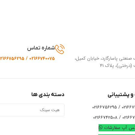
شماره تماس
 صنعتی پاسارگارد، خیابان کمیل،
02166740075 / 02166756295
(درختی)، پلاک 41
و پشتیبانی
دسته بندی ها
02166740075 /
02166721924 / 
تس آپ سفارشات