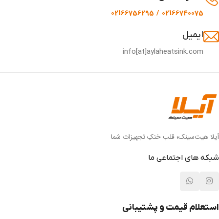
02166740075 / 02166756295
ایمیل
info[at]aylaheatsink.com
آیلا هیت‌سینک؛ قلب خنکِ تجهیزات شما
شبکه های اجتماعی ما
استعلام قیمت و پشتیبانی