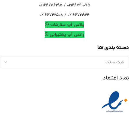
02166740075 / 02166756295
02166721924 / 02166742508
واتس آپ سفارشات
واتس آپ پشتیبانی
دسته بندی ها
نماد اعتماد