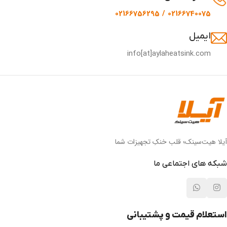
02166740075 / 02166756295
ایمیل
info[at]aylaheatsink.com
آیلا هیت‌سینک؛ قلب خنکِ تجهیزات شما
شبکه های اجتماعی ما
استعلام قیمت و پشتیبانی