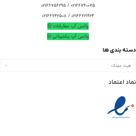
02166740075 / 02166756295
02166721924 / 02166742508
واتس آپ سفارشات
واتس آپ پشتیبانی
دسته بندی ها
نماد اعتماد