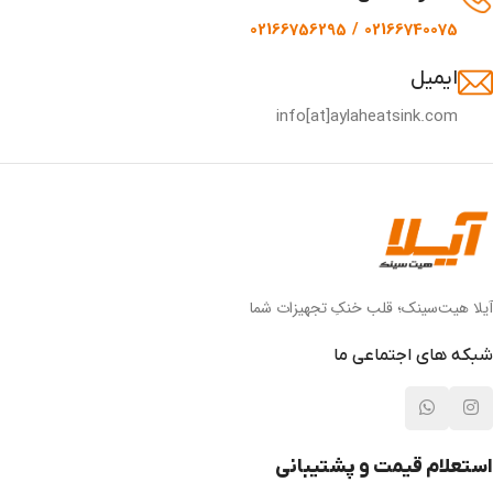
02166740075 / 02166756295
ایمیل
info[at]aylaheatsink.com
آیلا هیت‌سینک؛ قلب خنکِ تجهیزات شما
شبکه های اجتماعی ما
استعلام قیمت و پشتیبانی