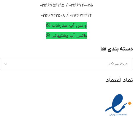
02166740075 / 02166756295
02166721924 / 02166742508
واتس آپ سفارشات
واتس آپ پشتیبانی
دسته بندی ها
نماد اعتماد