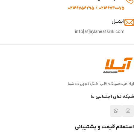
02166740075 / 02166756295
ایمیل
info[at]aylaheatsink.com
آیلا هیت‌سینک؛ قلب خنکِ تجهیزات شما
شبکه های اجتماعی ما
استعلام قیمت و پشتیبانی