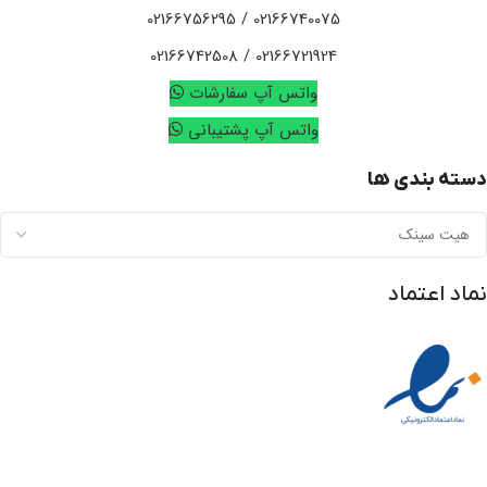
02166740075 / 02166756295
02166721924 / 02166742508
واتس آپ سفارشات
واتس آپ پشتیبانی
دسته بندی ها
نماد اعتماد