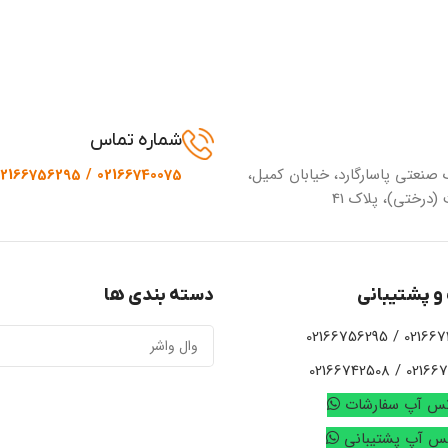
شماره تماس
 صنعتی پاسارگارد، خیابان کمیل،
02166740075 / 02166756295
(درختی)، پلاک 41
و پشتیبانی
دسته بندی ها
02166740075 /
02166721924 / 
تس آپ سفارشات
تس آپ پشتیبانی