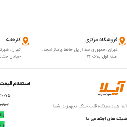
فروشگاه مرکزی
کارخانه
تهران ،جمهوری بعد از پل حافظ پاساژ امجد،
تهران، شهرک
طبقه اول پلاک ۲۶
خیابان بعثت 
استعلام قیمت 
 02166756295
02166742508
آیلا هیت‌سینک؛ قلب خنکِ تجهیزات شما
وا
شبکه های اجتماعی ما
وا