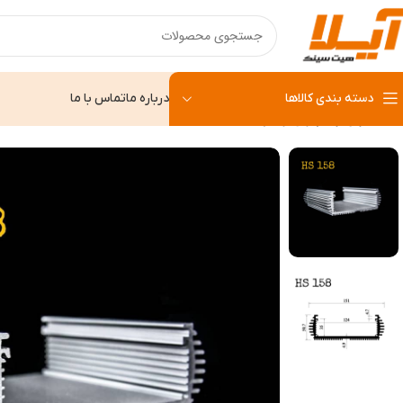
دسته بندی کالاها
درباره ما
تماس با ما
خانه
وال واشر
وال واشر HS 158