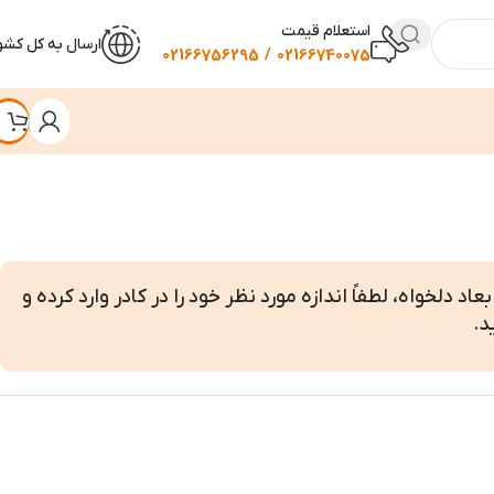
استعلام قیمت
ارسال به کل کشو
02166740075 / 02166756295
اد دلخواه، لطفاً اندازه مورد نظر خود را در کادر وارد کرده و
د.