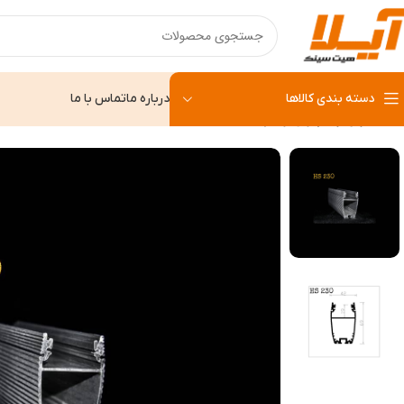
دسته بندی کالاها
درباره ما
تماس با ما
خانه
وال واشر
وال واشر HS 230