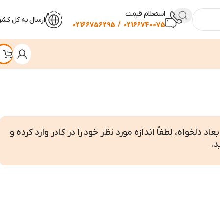
استعلام قیمت
ارسال به کل کشو
02166740075 / 02166756295
اد دلخواه، لطفاً اندازه مورد نظر خود را در کادر وارد کرده و
د.