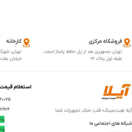
فروشگاه مرکزی
کارخانه
تهران ،جمهوری بعد از پل حافظ پاساژ امجد،
تهران، شهرک
طبقه اول پلاک ۲۶
خیابان بعثت 
استعلام قیمت 
 02166756295
02166742508
آیلا هیت‌سینک؛ قلب خنکِ تجهیزات شما
وا
شبکه های اجتماعی ما
وا