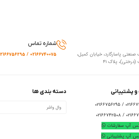
شماره تماس
 صنعتی پاسارگارد، خیابان کمیل،
02166740075 / 02166756295
(درختی)، پلاک 41
و پشتیبانی
دسته بندی ها
02166740075 /
02166721924 / 
تس آپ سفارشات
تس آپ پشتیبانی