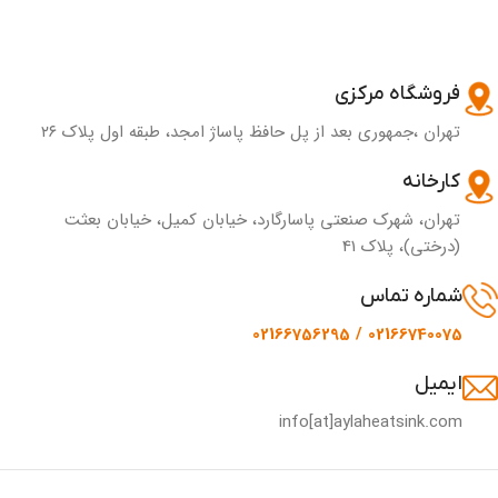
فروشگاه مرکزی
تهران ،جمهوری بعد از پل حافظ پاساژ امجد، طبقه اول پلاک ۲۶
کارخانه
تهران، شهرک صنعتی پاسارگارد، خیابان کمیل، خیابان بعثت
(درختی)، پلاک 41
شماره تماس
02166740075 / 02166756295
ایمیل
info[at]aylaheatsink.com