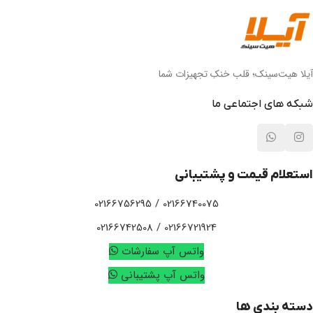
آیلا هیت‌سینک؛ قلب خنکِ تجهیزات شما
شبکه های اجتماعی ما
استعلام قیمت و پشتیبانی
02166740075 / 02166756295
02166721924 / 02166742508
واتس آپ سفارشات
واتس آپ پشتیبانی
دسته بندی ها