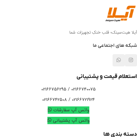
آیلا هیت‌سینک؛ قلب خنکِ تجهیزات شما
شبکه های اجتماعی ما
استعلام قیمت و پشتیبانی
02166740075 / 02166756295
02166721924 / 02166742508
واتس آپ سفارشات
واتس آپ پشتیبانی
دسته بندی ها