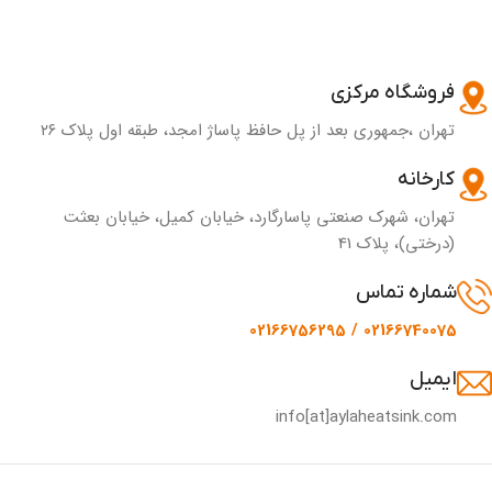
فروشگاه مرکزی
تهران ،جمهوری بعد از پل حافظ پاساژ امجد، طبقه اول پلاک ۲۶
کارخانه
تهران، شهرک صنعتی پاسارگارد، خیابان کمیل، خیابان بعثت
(درختی)، پلاک 41
شماره تماس
02166740075 / 02166756295
ایمیل
info[at]aylaheatsink.com