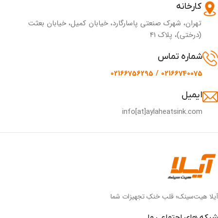
کارخانه
تهران، شهرک صنعتی پاسارگارد، خیابان کمیل، خیابان بعثت
(درختی)، پلاک 41
شماره تماس
02166740075 / 02166756295
ایمیل
info[at]aylaheatsink.com
آیلا هیت‌سینک؛ قلب خنکِ تجهیزات شما
شبکه های اجتماعی ما