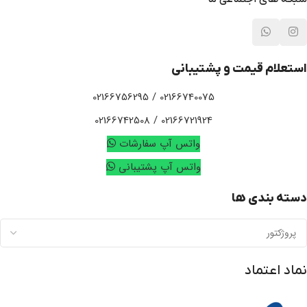
استعلام قیمت و پشتیبانی
02166740075 / 02166756295
02166721924 / 02166742508
واتس آپ سفارشات
واتس آپ پشتیبانی
دسته بندی ها
نماد اعتماد