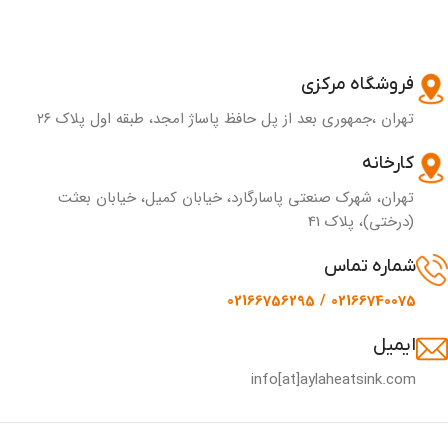
فروشگاه مرکزی
تهران ،جمهوری بعد از پل حافظ پاساژ امجد، طبقه اول پلاک ۲۶
کارخانه
تهران، شهرک صنعتی پاسارگارد، خیابان کمیل، خیابان بعثت
(درختی)، پلاک 41
شماره تماس
02166740075 / 02166756295
ایمیل
info[at]aylaheatsink.com