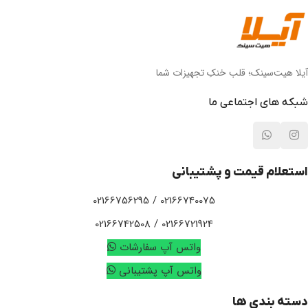
آیلا هیت‌سینک؛ قلب خنکِ تجهیزات شما
شبکه های اجتماعی ما
استعلام قیمت و پشتیبانی
02166740075 / 02166756295
02166721924 / 02166742508
واتس آپ سفارشات
واتس آپ پشتیبانی
دسته بندی ها