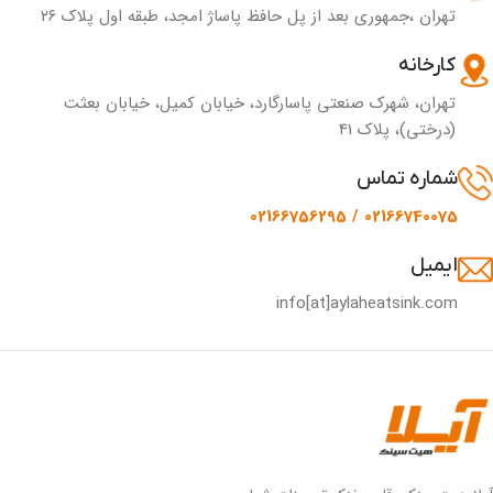
تهران ،جمهوری بعد از پل حافظ پاساژ امجد، طبقه اول پلاک ۲۶
کارخانه
تهران، شهرک صنعتی پاسارگارد، خیابان کمیل، خیابان بعثت
(درختی)، پلاک 41
شماره تماس
02166740075 / 02166756295
ایمیل
info[at]aylaheatsink.com