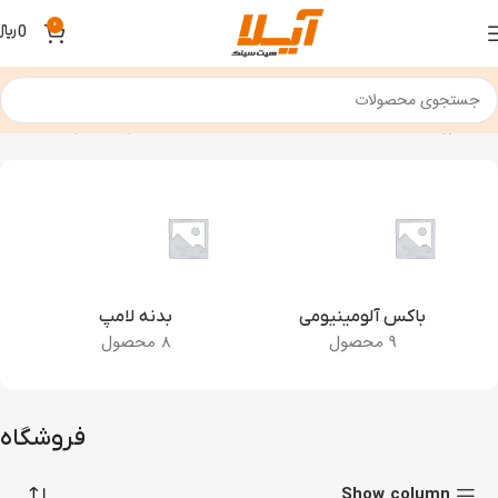
0
0
﷼
خانه
فروشگاه
نمایش 1–12 از 223 نتیجه
باکس آلومینیومی
بدنه لامپ
9 محصول
8 محصول
فروشگاه
Show column