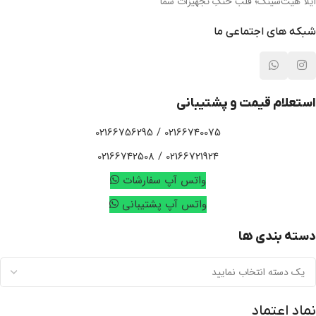
آیلا هیت‌سینک؛ قلب خنکِ تجهیزات شما
شبکه های اجتماعی ما
استعلام قیمت و پشتیبانی
02166740075 / 02166756295
02166721924 / 02166742508
واتس آپ سفارشات
واتس آپ پشتیبانی
دسته بندی ها
نماد اعتماد